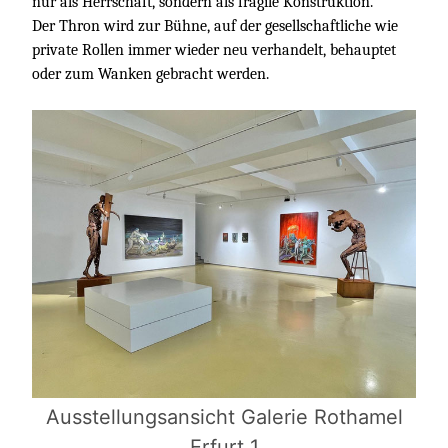
nur als Herrschaft, sondern als fragile Konstruktion.
Der Thron wird zur Bühne, auf der gesellschaftliche wie
private Rollen immer wieder neu verhandelt, behauptet
oder zum Wanken gebracht werden.
Ausstellungsansicht Galerie Rothamel
Ausstellungsansicht Galerie Rothamel
Ausstellungsansicht Galerie Rothamel
Erfurt 1
Erfurt 1
Erfurt 1